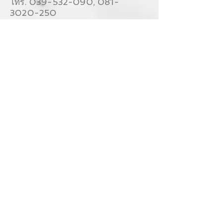
โทร.
039-532-090
,
081-
3020-250
FB:
https://facebook.com/tratin
ternet
Mail:
info@tratinternet.com
Contact Us
039-532090
,
081-3020250
Follow Us
Ask us anything! We’re here to